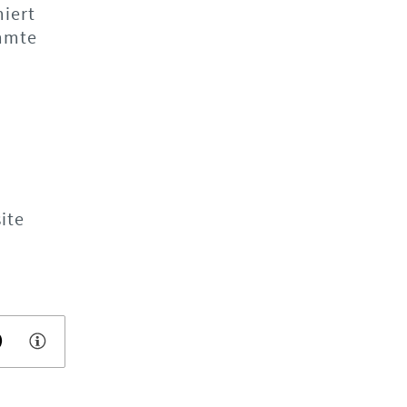
miert
immte
ite