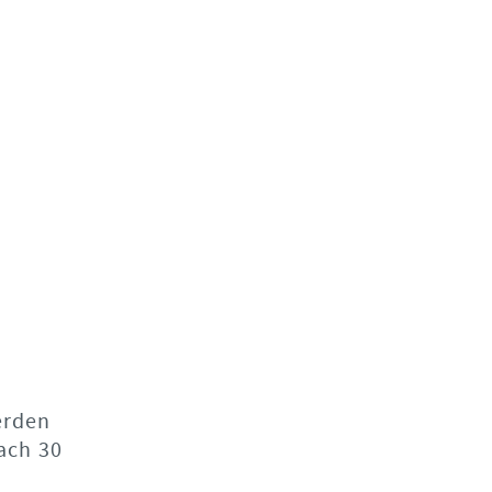
erden
ach 30